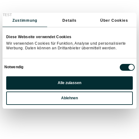
TEST
Zustimmung
Details
Über Cookies
Diese Webseite verwendet Cookies
Whether it’s
rafting
,
canyoning
or a
Wir verwenden Cookies für Funktion, Analyse und personalisierte
tandem paragliding flight
– at Crocodile Sports,
Werbung. Daten können an Drittanbieter übermittelt werden.
adventure-seekers will find just the right thing. Book
unforgettable experiences for your holiday now.
Einwilligungsauswahl
Notwendig
EXPERIENCES IN SUMMER VACATION
Präferenzen
Alle zulassen
Statistiken
Book an outdoor experience
Ablehnen
Marketing