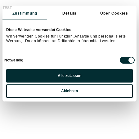
experienced trainers
TEST
Zustimmung
Details
Über Cookies
trail running adventure
active holiday at the Hofgut
Diese Webseite verwendet Cookies
Apartment & Lifestyle Resort
Wir verwenden Cookies für Funktion, Analyse und personalisierte
Werbung. Daten können an Drittanbieter übermittelt werden.
BOOK AN APARTMENT
Einwilligungsauswahl
Notwendig
Präferenzen
Alle zulassen
Statistiken
Ablehnen
Marketing