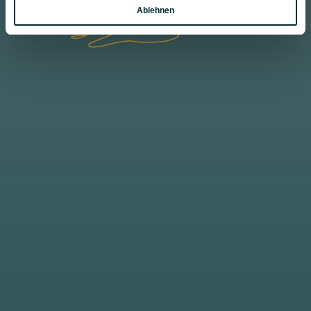
Ablehnen
Marketing
Ontdek puur skiplezier in de Hofgutflat. Profiteer
van ons exclusieve aanbod: Inclusief skipas voor
meer dan 760 pistekilometers en gratis skibus
direct vanaf het hotel. Verheug je op zorgeloze
skidagen!