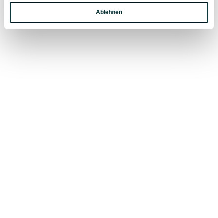
erhalten.
Ablehnen
Marketing
BEST OF MOUNTAINS:
bis zu 760 Pistenkilometer, 270 Liftanlagen,
260 Skihütten in Ski Amadé