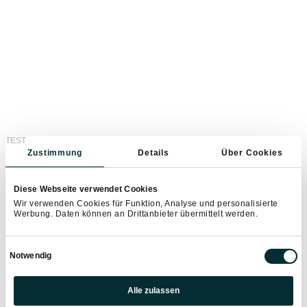
TEST
Zustimmung
Details
Über Cookies
Sichern Sie sich jetzt scho
Diese Webseite verwendet Cookies
Wir verwenden Cookies für Funktion, Analyse und personalisierte
Ihren Skipass zum
Werbung. Daten können an Drittanbieter übermittelt werden.
Vorteilspreis
Einwilligungsauswahl
Notwendig
Je früher Sie buchen, desto günstiger ist das Ski-
Präferenzen
Alle zulassen
Ticket! Mit dem neuen online Frühbucher System
Statistiken
haben Sie die Chance Ihren Skipass noch günstiger 