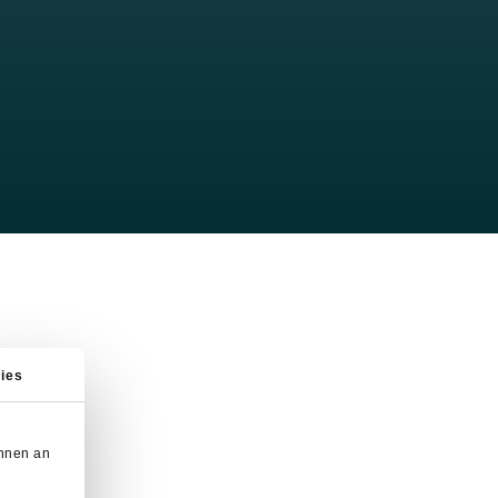
ies
önnen an