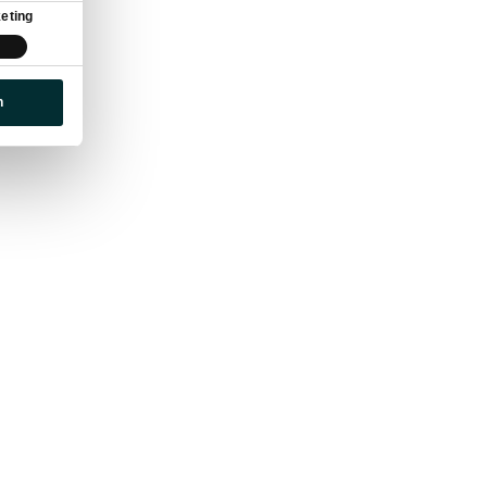
eting
n