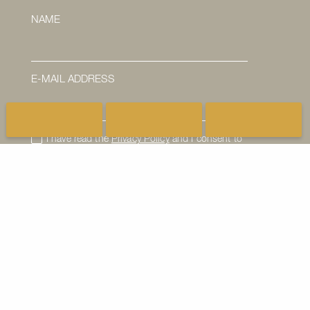
NAME
E-MAIL ADDRESS
I have read the
Privacy Policy
and I consent to
the processing of my email address.