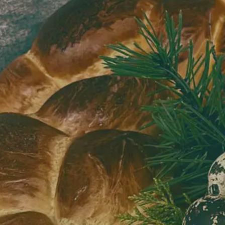
Øs
ba