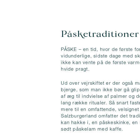
Påsketraditioner
PÅSKE – en tid, hvor de første f
vidunderlige, sidste dage med ski
ikke kan vente på de første var
hvide pragt.
Ud over vejrskiftet er der også 
bjerge, som man ikke bør gå glip 
af æg til indvielse af palmer og 
lang række ritualer. Så snart fas
mere til en omfattende, velsign
Salzburgerland omfatter det tra
kan hakke i, en påskeskinke, en 
sødt påskelam med kaffe.