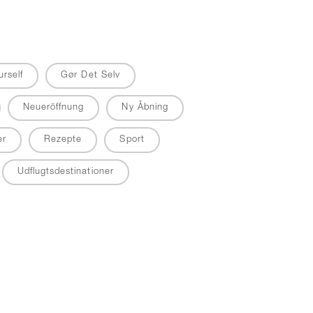
urself
Gør Det Selv
Neueröffnung
Ny Åbning
er
Rezepte
Sport
Udflugtsdestinationer