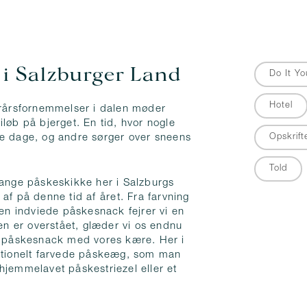
 i Salzburger Land
Do It Yo
Hotel
orårsfornemmelser i dalen møder
løb på bjerget. En tid, hvor nogle
me dage, og andre sørger over sneens
Opskrift
Told
mange påskeskikke her i Salzburgs
af på denne tid af året. Fra farvning
den indviede påskesnack fejrer vi en
ten er overstået, glæder vi os endnu
et påskesnack med vores kære. Her i
ditionelt farvede påskeæg, som man
hjemmelavet påskestriezel eller et