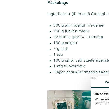
Påskekage
Ingredienser (til to små Striezel-k
600 g almindeligt hvedemel
250 g lunken mælk
42 g frisk gær (= 1 terning)
100 g sukker
7 g salt
1 æg
100 g smør ved stuetemperat
1 æg til overtræk
Flager af sukker/mandelflager 
TEST
Zu
Diese We
Wir verwe
Drittanbie