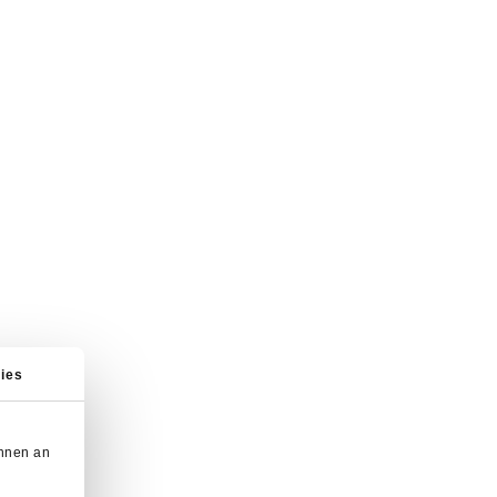
ies
önnen an