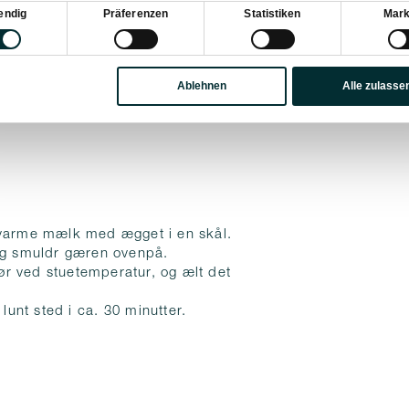
sauswahl
endig
Präferenzen
Statistiken
Mark
Ablehnen
Alle zulasse
 varme mælk med ægget i en skål.
 og smuldr gæren ovenpå.
smør ved stuetemperatur, og ælt det
 lunt sted i ca. 30 minutter.