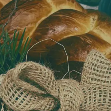
trigsk Osterstriezel til
gning