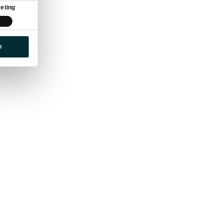
eting
n